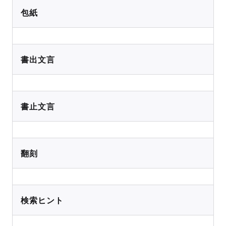
包紙
書出文言
書止文言
翻刻
検索ヒント