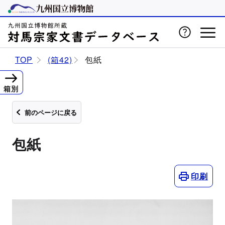
TOP
(箱42)
包紙
箱別
前のページに戻る
包紙
印刷