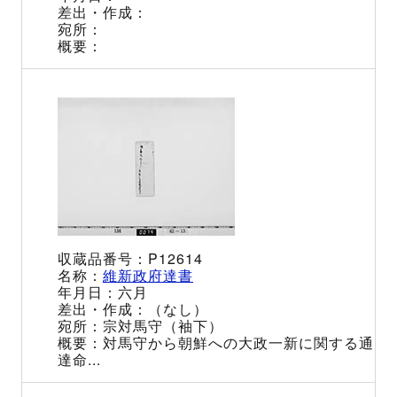
P12614
維新政府達書
六月
（なし）
宗対馬守（袖下）
対馬守から朝鮮への大政一新に関する通
達命...