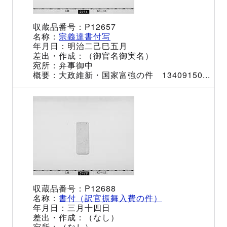
P12657
宗義達書付写
明治二己巳五月
（御官名御実名）
弁事御中
大政維新・国家富強の件 13409150...
P12688
書付（訳官振舞入費の件）
三月十四日
（なし）
（なし）