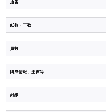
通番
紙数・丁数
員数
階層情報、墨書等
封紙