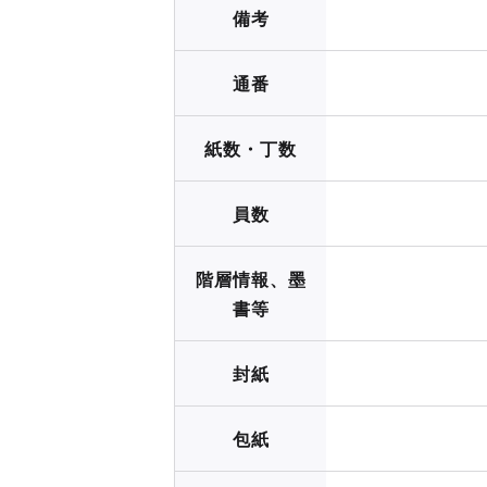
備考
通番
紙数・丁数
員数
階層情報、墨
書等
封紙
包紙