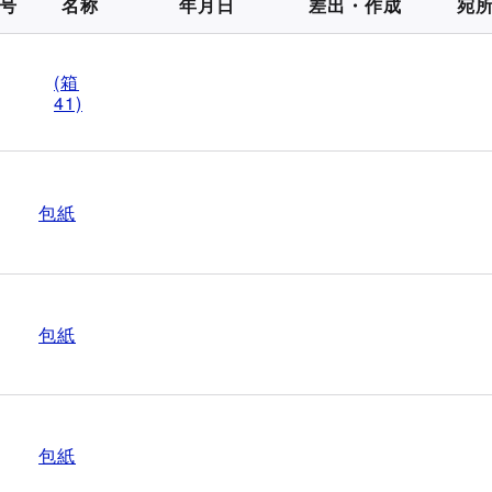
号
名称
年月日
差出・作成
宛
(箱
41)
包紙
包紙
包紙