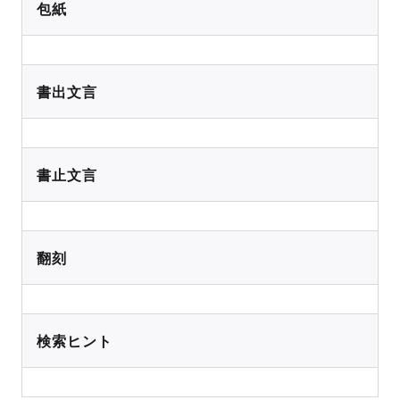
包紙
書出文言
書止文言
翻刻
検索ヒント