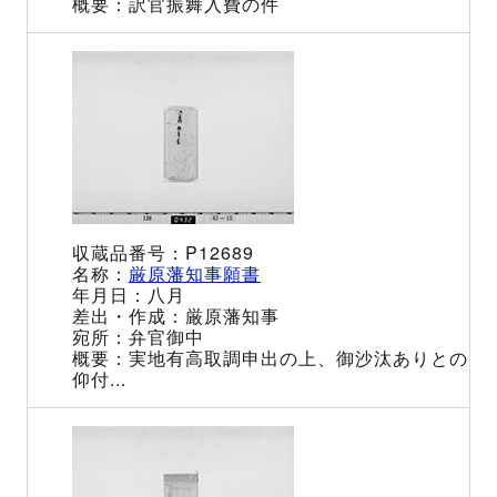
訳官振舞入費の件
P12689
厳原藩知事願書
八月
厳原藩知事
弁官御中
実地有高取調申出の上、御沙汰ありとの
仰付...