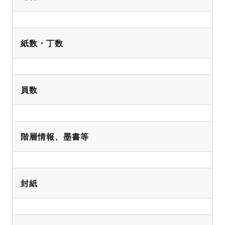
紙数・丁数
員数
階層情報、墨書等
封紙