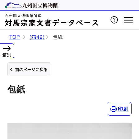
TOP
(箱42)
包紙
箱別
前のページに戻る
包紙
印刷