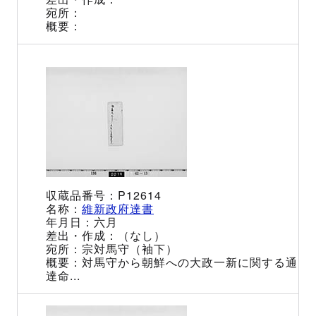
P12614
維新政府達書
六月
（なし）
宗対馬守（袖下）
対馬守から朝鮮への大政一新に関する通
達命...