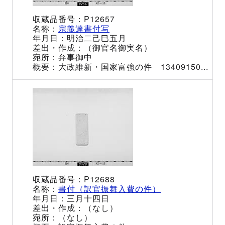
P12657
宗義達書付写
明治二己巳五月
（御官名御実名）
弁事御中
大政維新・国家富強の件 13409150...
P12688
書付（訳官振舞入費の件）
三月十四日
（なし）
（なし）