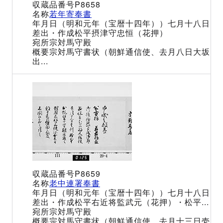
P8658
若年寄奉書
（明和元年（宝暦十四年））七月十八日
松平摂津守忠恒（花押）
宗対馬守殿
宗対馬守書状（朝鮮通信使、去月八日大坂
出...
P8659
老中連署奉書
（明和元年（宝暦十四年））七月十八日
松平右近将監武元（花押）・松平...
宗対馬守殿
宗対馬守書状（朝鮮通信使、去月十三日壱