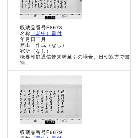
P8678
（老中）書付
二月
（なし）
（なし）
朝鮮通信使来聘延引の場合、日朝双方で書
簡...
P8679
（老中）書付