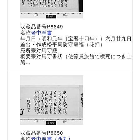
P8649
老中奉書
（明和元年（宝暦十四年））六月廿九日
松平周防守康福（花押）
宗対馬守殿
宗対馬守書状（使節員旅館で横死につき上
船...
P8650
老中奉書（西丸）