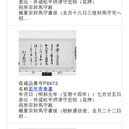
松平摂津守忠恒（花押）
宗対馬守殿
宗対馬守書状（去月十八日三使対馬守宅へ
招...
P8672
若年寄奉書
（明和元年（宝暦十四年））七月廿五日
松平摂津守忠恒（花押）
宗対馬守殿
宗対馬守書状（朝鮮通信使、去月二十二日
対...