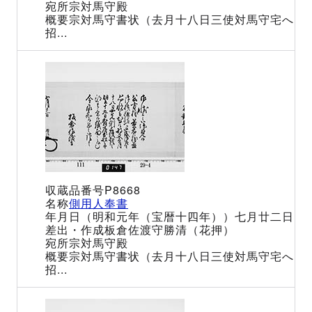
宗対馬守殿
宗対馬守書状（去月十八日三使対馬守宅へ
招...
P8668
側用人奉書
（明和元年（宝暦十四年））七月廿二日
板倉佐渡守勝清（花押）
宗対馬守殿
宗対馬守書状（去月十八日三使対馬守宅へ
招...