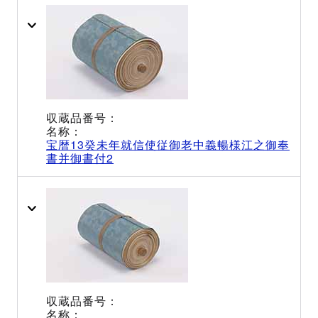
宝暦13癸未年就信使従御老中義暢様江之御奉
書并御書付2