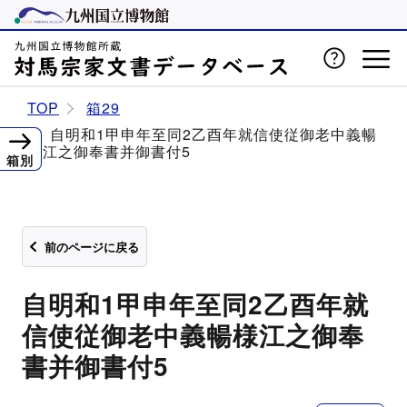
TOP
箱29
自明和1甲申年至同2乙酉年就信使従御老中義暢
様江之御奉書并御書付5
箱別
前のページに戻る
自明和1甲申年至同2乙酉年就
信使従御老中義暢様江之御奉
書并御書付5