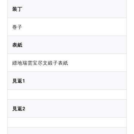
装丁
巻子
表紙
縹地瑞雲宝尽文緞子表紙
見返1
見返2