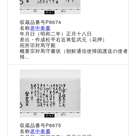
P8674
老中奉書
（明和二年）正月十八日
松平右近将監武元（花押）
宗対馬守殿
宗対馬守書状（朝鮮通信使帰国護送の使者
帰...
P8675
老中奉書