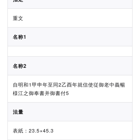
重文
名称1
名称2
自明和1甲申年至同2乙酉年就信使従御老中義暢
様江之御奉書并御書付5
法量
表紙：23.5×45.3