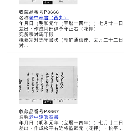
P8666
老中奉書（西丸）
（明和元年（宝暦十四年））七月廿一日
阿部伊予守正右（花押）
宗対馬守殿
宗対馬守書状（朝鮮通信使、去月二十二日
対...
P8667
老中連署奉書
（明和元年（宝暦十四年））七月廿二日
松平右近将監武元（花押）・松平...