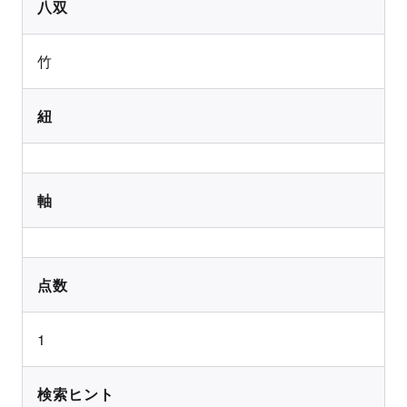
八双
竹
紐
軸
点数
1
検索ヒント