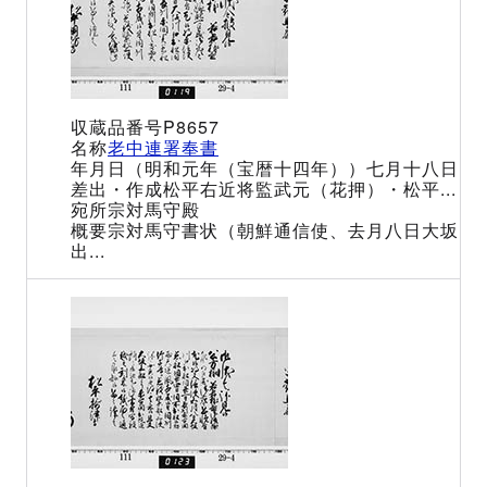
P8657
老中連署奉書
（明和元年（宝暦十四年））七月十八日
松平右近将監武元（花押）・松平...
宗対馬守殿
宗対馬守書状（朝鮮通信使、去月八日大坂
出...