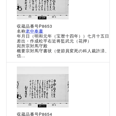
P8653
老中奉書
（明和元年（宝暦十四年））七月十五日
松平右近将監武元（花押）
宗対馬守殿
宗対馬守書状（使節員変死の科人裁許済、
信...
P8654