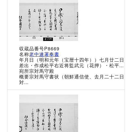
P8669
老中連署奉書
（明和元年（宝暦十四年））七月廿二日
松平右近将監武元（花押）・松平...
宗対馬守殿
宗対馬守書状（朝鮮通信使、去月二十二日
対...