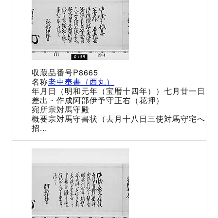
P8665
老中奉書（西丸）
（明和元年（宝暦十四年））七月廿一日
阿部伊予守正右（花押）
宗対馬守殿
宗対馬守書状（去月十八日三使対馬守宅へ
招...