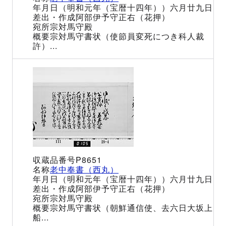
（明和元年（宝暦十四年））六月廿九日
阿部伊予守正右（花押）
宗対馬守殿
宗対馬守書状（使節員変死につき科人裁
許）...
P8651
老中奉書（西丸）
（明和元年（宝暦十四年））六月廿九日
阿部伊予守正右（花押）
宗対馬守殿
宗対馬守書状（朝鮮通信使、去六日大坂上
船...