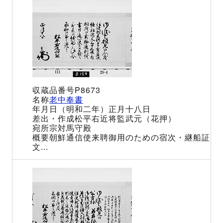
P8673
老中奉書
（明和二年）正月十八日
松平右近将監武元（花押）
宗対馬守殿
朝鮮通信使来聘御用のための宿次・継船証
文...