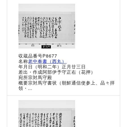
P8677
老中奉書（西丸）
（明和二年）正月廿三日
阿部伊予守正右（花押）
宗対馬守殿
宗対馬守書状（朝鮮通信使参上、品々拝
領・...