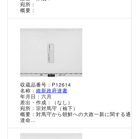
P12614
維新政府達書
六月
（なし）
宗対馬守（袖下）
対馬守から朝鮮への大政一新に関する通
達命...