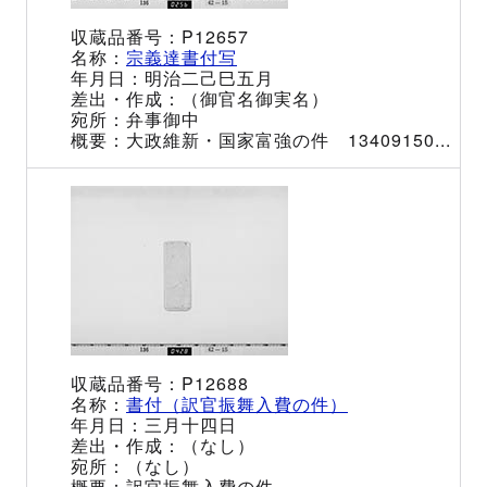
P12657
宗義達書付写
明治二己巳五月
（御官名御実名）
弁事御中
大政維新・国家富強の件 13409150...
P12688
書付（訳官振舞入費の件）
三月十四日
（なし）
（なし）
訳官振舞入費の件