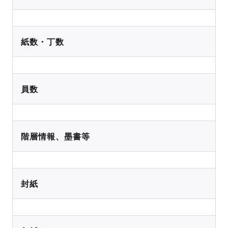
紙数・丁数
員数
階層情報、墨書等
封紙