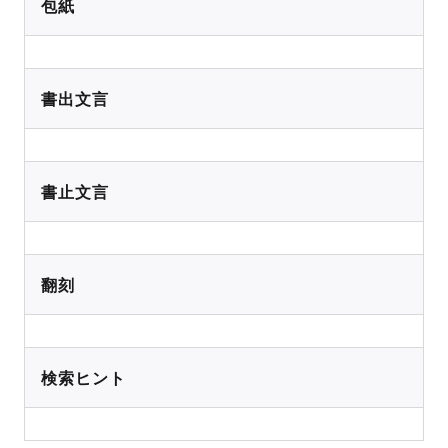
包紙
書出文言
書止文言
翻刻
検索ヒント