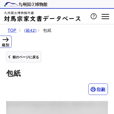
TOP
(箱42)
包紙
箱別
前のページに戻る
包紙
印刷