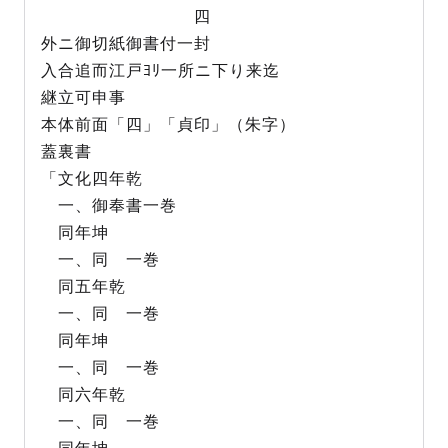
四
外ニ御切紙御書付一封
入合追而江戸ﾖﾘ一所ニ下り来迄
継立可申事
本体前面「四」「貞印」（朱字）
蓋裏書
「文化四年乾
一、御奉書一巻
同年坤
一、同 一巻
同五年乾
一、同 一巻
同年坤
一、同 一巻
同六年乾
一、同 一巻
同年坤