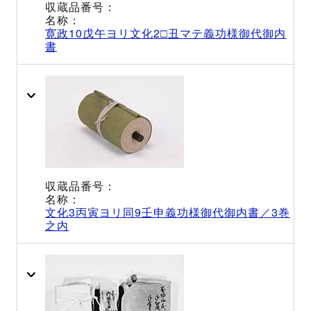
寛政10戊午ヨリ文化2□丑マテ義功様御代御内
書
文化3丙寅ヨリ同9壬申義功様御代御内書／3巻
之内