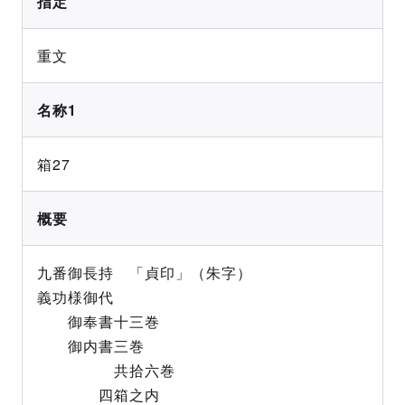
指定
重文
名称1
箱27
概要
九番御長持 「貞印」（朱字）
義功様御代
御奉書十三巻
御内書三巻
共拾六巻
四箱之内