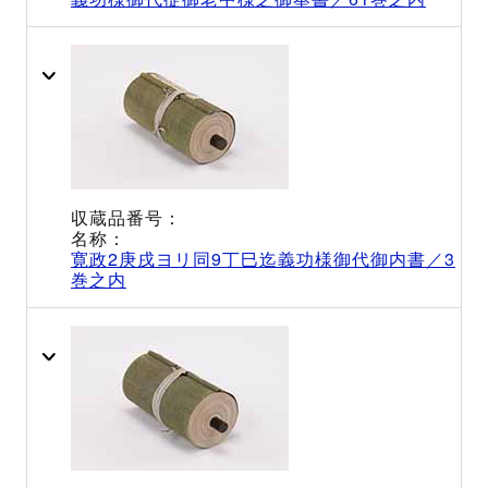
寛政2庚戌ヨリ同9丁巳迄義功様御代御内書／3
巻之内