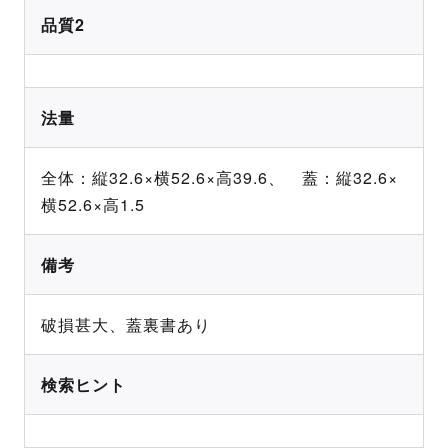
品質2
法量
全体：縦32.6×横52.6×高39.6、 蓋：縦32.6×
横52.6×高1.5
備考
破損甚大、蓋裏書あり
検索ヒント