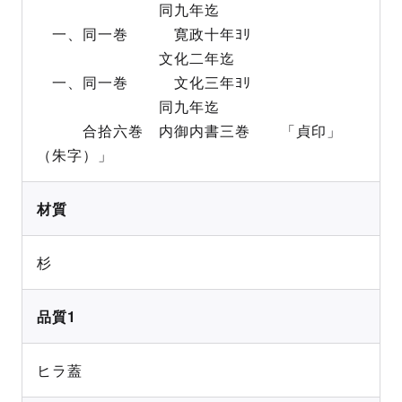
同九年迄
一、同一巻 寛政十年ﾖﾘ
文化二年迄
一、同一巻 文化三年ﾖﾘ
同九年迄
合拾六巻 内御内書三巻 「貞印」
（朱字）」
材質
杉
品質1
ヒラ蓋