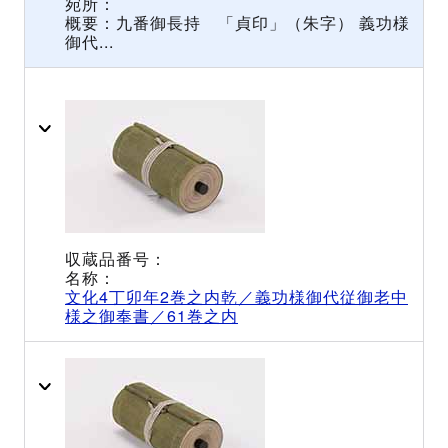
九番御長持 「貞印」（朱字） 義功様
御代...
文化4丁卯年2巻之内乾／義功様御代従御老中
様之御奉書／61巻之内