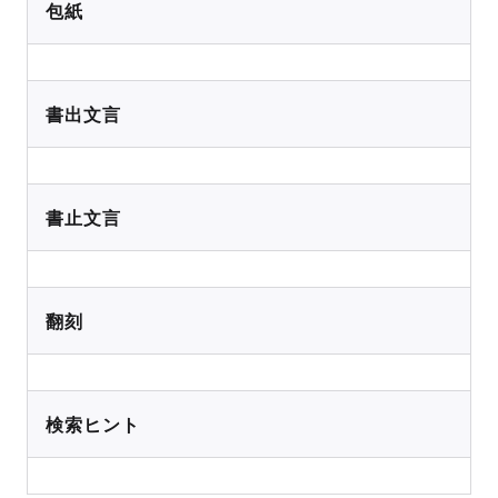
包紙
書出文言
書止文言
翻刻
検索ヒント