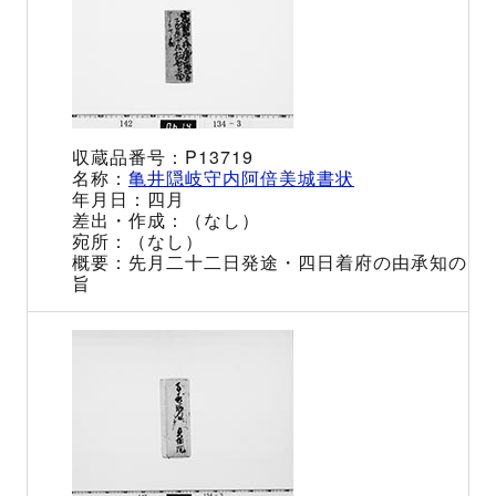
P13719
亀井隠岐守内阿倍美城書状
四月
（なし）
（なし）
先月二十二日発途・四日着府の由承知の
旨