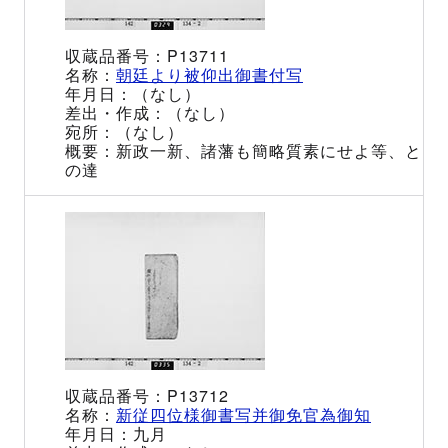
P13711
朝廷より被仰出御書付写
（なし）
（なし）
（なし）
新政一新、諸藩も簡略質素にせよ等、と
の達
P13712
新従四位様御書写并御免官為御知
九月