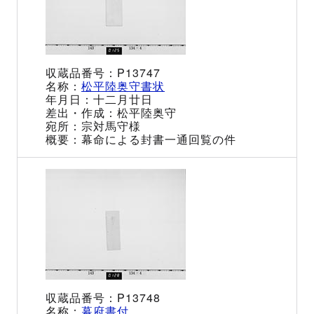
P13747
松平陸奥守書状
十二月廿日
松平陸奥守
宗対馬守様
幕命による封書一通回覧の件
P13748
幕府書付