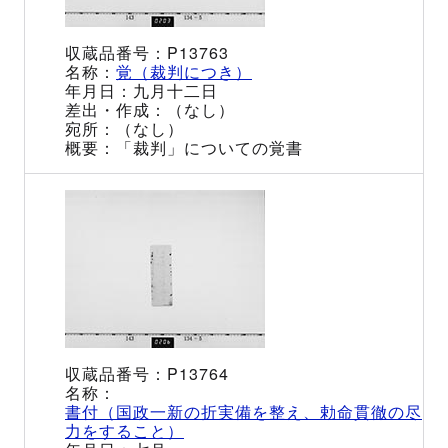
P13763
覚（裁判につき）
九月十二日
（なし）
（なし）
「裁判」についての覚書
P13764
書付（国政一新の折実備を整え、勅命貫徹の尽
力をすること）