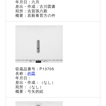
六月
古川図書
吉賀孫六殿
若殿養育方の件
P13705
的図
（なし）
（なし）
弓矢的絵