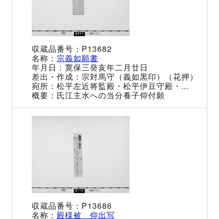
P13682
宗義如願書
寛保三癸亥年二月廿日
宗対馬守（義如黒印）（花押）
松平左近将監殿・松平伊豆守殿・...
氏江主水への当分養子仰付願
P13686
殿様被 仰出写