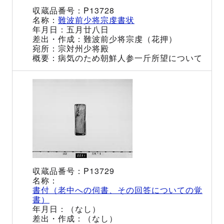
P13728
難波前少将宗虔書状
五月廿八日
難波前少将宗虔（花押）
宗対州少将殿
病気のため朝鮮人参一斤所望について
P13729
書付（老中への伺書、その回答についての覚
書）
（なし）
（なし）