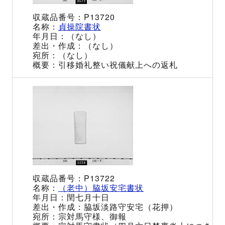
P13720
貞操院書状
（なし）
（なし）
（なし）
引移婚礼整い祝儀献上への返札
P13722
（老中）脇坂安宅書状
閏七月十日
脇坂淡路守安宅（花押）
宗対馬守様、御報