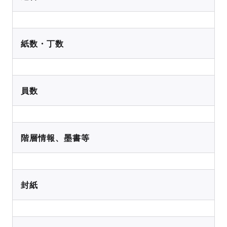
紙数・丁数
員数
階層情報、墨書等
封紙