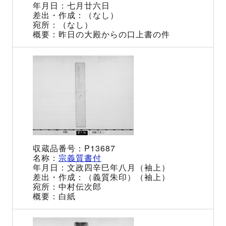
七月廿六日
（なし）
（なし）
昨日の大殿からの口上書の件
P13687
宗義質書付
文政四辛巳年八月（袖上）
（義質朱印）（袖上）
中村伝次郎
白紙