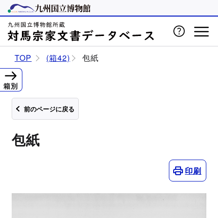
TOP
(箱42)
包紙
箱別
前のページに戻る
包紙
印刷