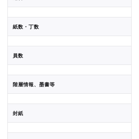
紙数・丁数
員数
階層情報、墨書等
封紙