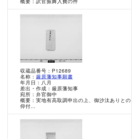
訳官振舞入費の件
P12689
厳原藩知事願書
八月
厳原藩知事
弁官御中
実地有高取調申出の上、御沙汰ありとの
仰付...