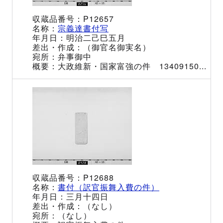
P12657
宗義達書付写
明治二己巳五月
（御官名御実名）
弁事御中
大政維新・国家富強の件 13409150...
P12688
書付（訳官振舞入費の件）
三月十四日
（なし）
（なし）