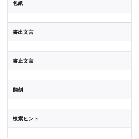
包紙
書出文言
書止文言
翻刻
検索ヒント