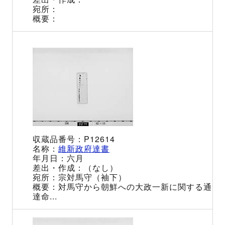
P12614
維新政府達書
六月
（なし）
宗対馬守（袖下）
対馬守から朝鮮への大政一新に関する通
達命...