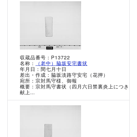
P13722
（老中）脇坂安宅書状
閏七月十日
脇坂淡路守安宅（花押）
宗対馬守様、御報
宗対馬守書状（四月六日禁裏炎上につき
献上...