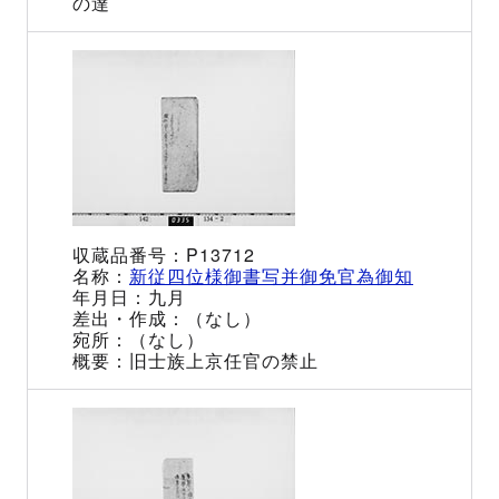
の達
P13712
新従四位様御書写并御免官為御知
九月
（なし）
（なし）
旧士族上京任官の禁止