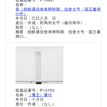
覚（朝鮮通信使来聘時期、信使大号・国王書簡
の件）
己巳八月 日
対馬州太守（義功朱印）
（なし）
朝鮮通信使来聘時期、信使大号・国王書
簡の...
P13703
（藩主）書付
十月日
（なし）