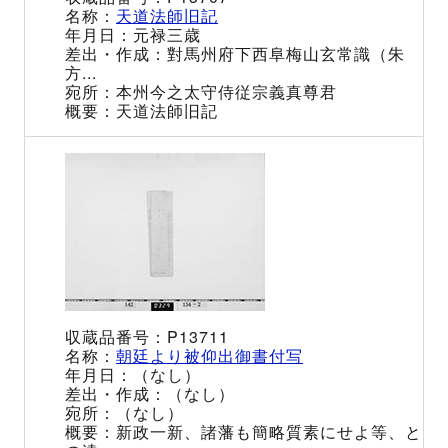
天道法師旧記
元禄三歳
對馬州府下西阜梅山玄常識（朱
方...
本州今之太守侍従宗義真尊君
天道法師旧記
P13711
朝廷より被仰出御書付写
（なし）
（なし）
（なし）
新政一新、諸藩も簡略質素にせよ等、と