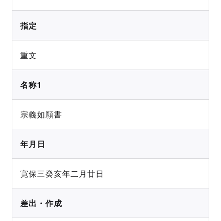
指定
重文
名称1
宗義如願書
年月日
寛保三癸亥年二月廿日
差出・作成