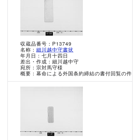
P13749
細川越中守書状
七月十四日
細川越中守
宗対馬守様
幕命による外国条約締結の書付回覧の件