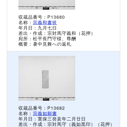
P13680
宗義和書状
九月七日
宗対馬守義和（花押）
松平長門守様、尊酬
暑中見舞への返札
P13682
宗義如願書
寛保三癸亥年二月廿日
宗対馬守（義如黒印）（花押）