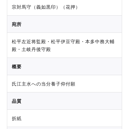
宗対馬守（義如黒印）（花押）
宛所
松平左近将監殿・松平伊豆守殿・本多中務大輔
殿・土岐丹後守殿
概要
氏江主水への当分養子仰付願
品質
折紙