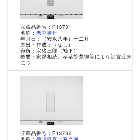
P13731
老中書付
（安永八年）十二月
（なし）
宗猪三郎（袖下）
家督相続、孝恭院薨御等により訳官渡来
につ...
P13732
徳川慶喜上奏文写