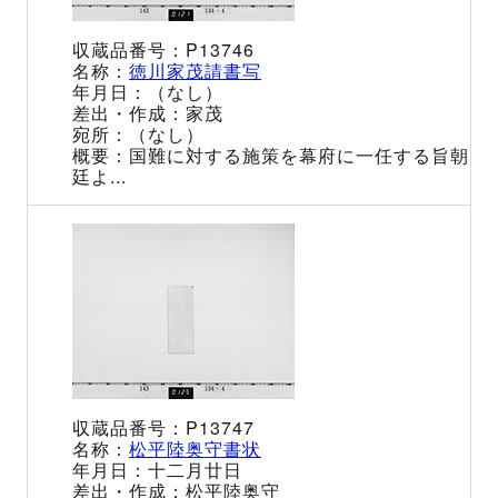
P13746
徳川家茂請書写
（なし）
家茂
（なし）
国難に対する施策を幕府に一任する旨朝
廷よ...
P13747
松平陸奥守書状
十二月廿日
松平陸奥守