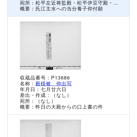
松平左近将監殿・松平伊豆守殿・...
氏江主水への当分養子仰付願
P13686
殿様被 仰出写
七月廿六日
（なし）
（なし）
昨日の大殿からの口上書の件