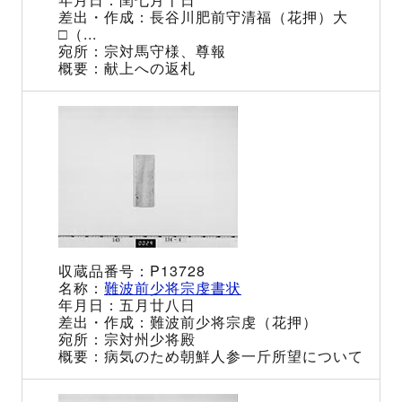
長谷川肥前守清福（花押）大
□（...
宗対馬守様、尊報
献上への返札
P13728
難波前少将宗虔書状
五月廿八日
難波前少将宗虔（花押）
宗対州少将殿
病気のため朝鮮人参一斤所望について