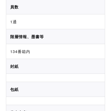
員数
1通
階層情報、墨書等
134番箱内
封紙
包紙