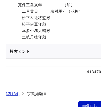
寛保三癸亥年 （印）
二月廿日 宗対馬守（花押）
松平左近将監殿
松平伊豆守殿
本多中務大輔殿
土岐丹後守殿
検索ヒント
413479
(箱134)
宗義如願書