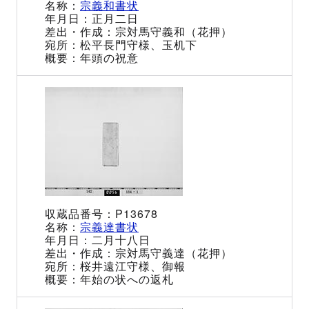
宗義和書状
正月二日
宗対馬守義和（花押）
松平長門守様、玉机下
年頭の祝意
P13678
宗義達書状
二月十八日
宗対馬守義達（花押）
桜井遠江守様、御報
年始の状への返札