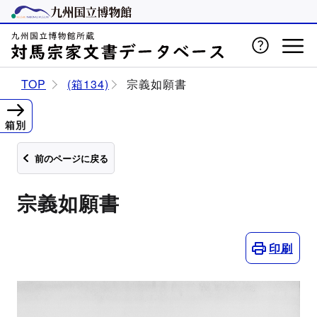
TOP
(箱134)
宗義如願書
箱別
前のページに戻る
宗義如願書
印刷