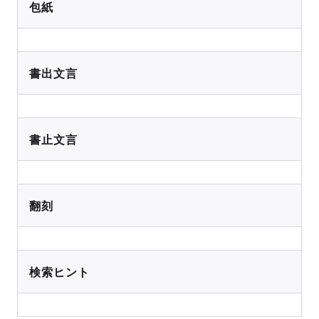
包紙
書出文言
書止文言
翻刻
検索ヒント