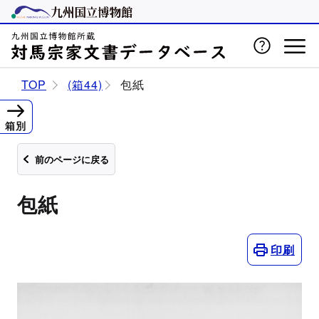
TOP
(箱44)
包紙
箱別
前のページに戻る
包紙
印刷