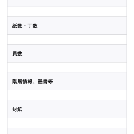
紙数・丁数
員数
階層情報、墨書等
封紙