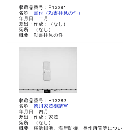
P13281
書付（勅書拝見の件）
二月
（なし）
（なし）
勅書拝見の件
P13282
徳川家茂御請写
四月
家茂
（なし）
横浜鎖港、海岸防御、長州所置等につい