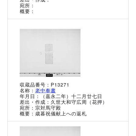
P13271
老中奉書
（嘉永二年）十二月廿七日
久世大和守広周（花押）
宗対馬守殿
歳暮祝儀献上への返札