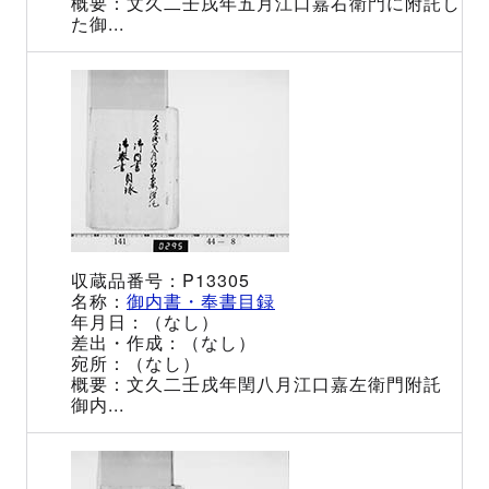
文久二壬戌年五月江口嘉右衛門に附託し
た御...
P13305
御内書・奉書目録
（なし）
（なし）
（なし）
文久二壬戌年閏八月江口嘉左衛門附託
御内...