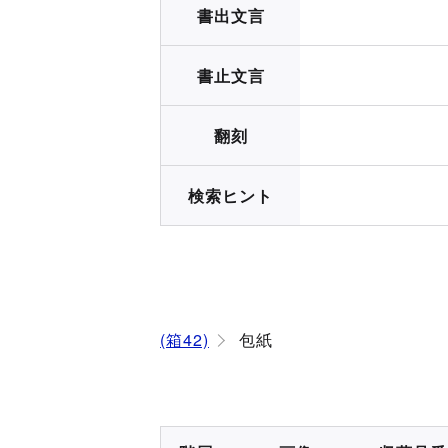
書出文言
書止文言
翻刻
検索ヒント
(箱42)
包紙