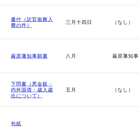
書付（訳官振舞入
三月十四日
（なし）
費の件）
厳原藩知事願書
八月
厳原藩知事
下問書（悪金銀・
内外国債・歳入歳
五月
（なし）
出について）
包紙