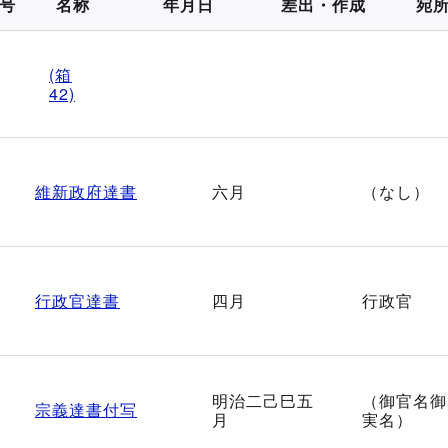
号
名称
年月日
差出・作成
宛
(箱
42)
維新政府達書
六月
（なし）
行政官達書
四月
行政官
明治二己巳五
（御官名御
宗義達書付写
月
実名）