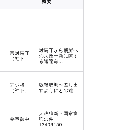
所
概要
対馬守から朝鮮へ
宗対馬守
の大政一新に関す
（袖下）
る通達命...
宗少将
版籍取調べ差し出
（袖下）
すようにとの達
大政維新・国家富
弁事御中
強の件
13409150...