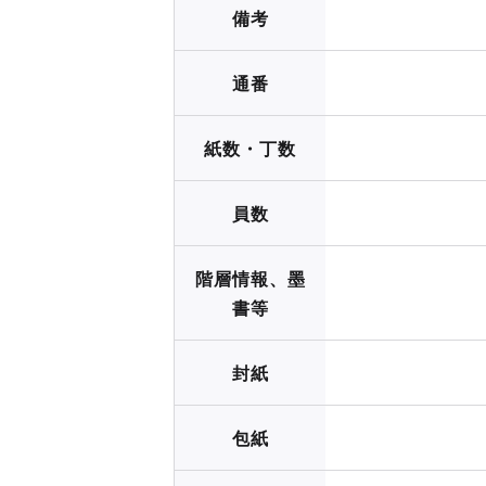
備考
通番
紙数・丁数
員数
階層情報、墨
書等
封紙
包紙