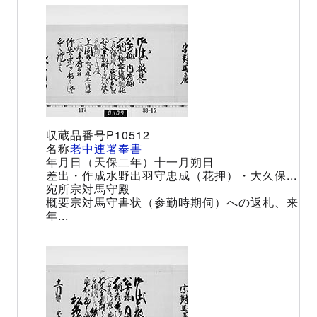
P10512
老中連署奉書
（天保二年）十一月朔日
水野出羽守忠成（花押）・大久保...
宗対馬守殿
宗対馬守書状（参勤時期伺）への返札、来
年...