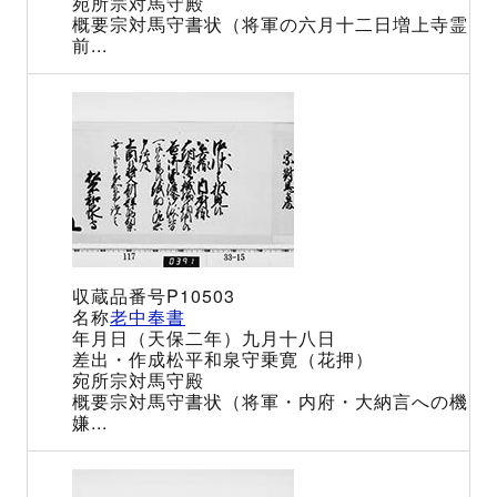
宗対馬守殿
宗対馬守書状（将軍の六月十二日増上寺霊
前...
P10503
老中奉書
（天保二年）九月十八日
松平和泉守乗寛（花押）
宗対馬守殿
宗対馬守書状（将軍・内府・大納言への機
嫌...