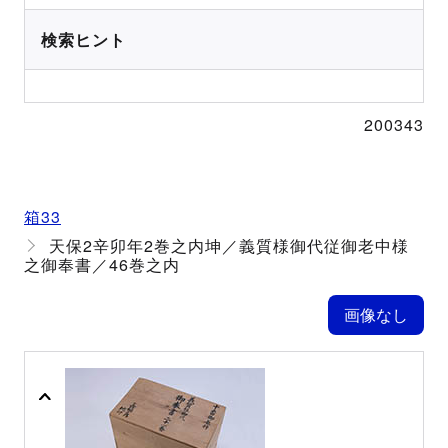
検索ヒント
200343
箱33
天保2辛卯年2巻之内坤／義質様御代従御老中様
之御奉書／46巻之内