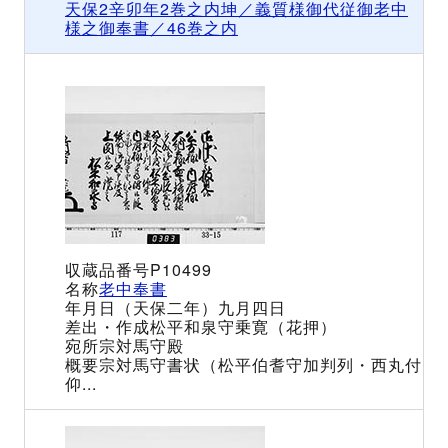
天保2辛卯年2巻之内坤／義質様御代従御老中
様之御奉書／46巻之内
P10499
老中奉書
（天保二年）九月四日
松平和泉守乗寛（花押）
宗対馬守殿
宗対馬守書状（松平伯耆守加判列・西丸付
仰...