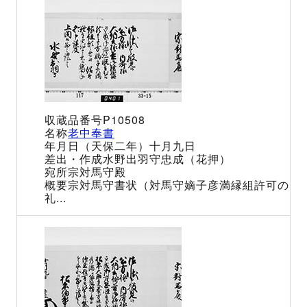
P10508
老中奉書
（天保二年）十月九日
水野出羽守忠成（花押）
宗対馬守殿
宗対馬守書状（対馬守嫡子彦満縁組許可の
礼...