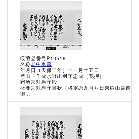
P10516
老中奉書
（天保二年）十一月廿五日
水野出羽守忠成（花押）
宗対馬守殿
宗対馬守書状（将軍の九月八日東叡山霊前
御...