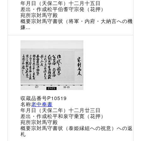
（天保二年）十二月十五日
松平伯耆守宗発（花押）
宗対馬守殿
宗対馬守書状（将軍・内府・大納言への機
嫌...
P10519
老中奉書
（天保二年）十二月廿三日
松平和泉守乗寛（花押）
宗対馬守殿
宗対馬守書状（泰姫縁組への祝意）への返
札