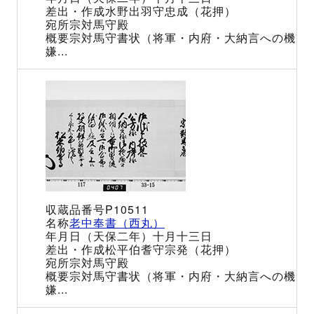
水野出羽守忠成（花押）
宗対馬守殿
宗対馬守書状（将軍・内府・大納言への機
嫌...
P10511
老中奉書（西丸）
（天保二年）十月十三日
松平伯耆守宗発（花押）
宗対馬守殿
宗対馬守書状（将軍・内府・大納言への機
嫌...