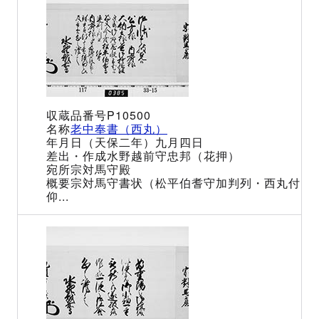
P10500
老中奉書（西丸）
（天保二年）九月四日
水野越前守忠邦（花押）
宗対馬守殿
宗対馬守書状（松平伯耆守加判列・西丸付
仰...