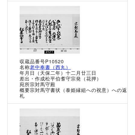
P10520
老中奉書（西丸）
（天保二年）十二月廿三日
松平伯耆守宗発（花押）
宗対馬守殿
宗対馬守書状（泰姫縁組への祝意）への返
札