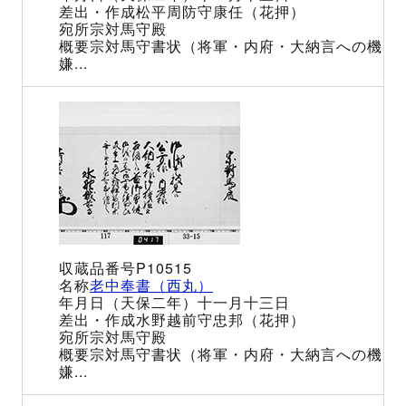
松平周防守康任（花押）
宗対馬守殿
宗対馬守書状（将軍・内府・大納言への機
嫌...
P10515
老中奉書（西丸）
（天保二年）十一月十三日
水野越前守忠邦（花押）
宗対馬守殿
宗対馬守書状（将軍・内府・大納言への機
嫌...