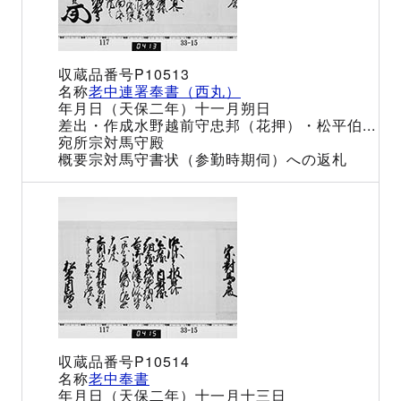
P10513
老中連署奉書（西丸）
（天保二年）十一月朔日
水野越前守忠邦（花押）・松平伯...
宗対馬守殿
宗対馬守書状（参勤時期伺）への返札
P10514
老中奉書
（天保二年）十一月十三日