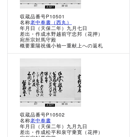
P10501
老中奉書（西丸）
（天保二年）九月七日
水野越前守忠邦（花押）
宗対馬守殿
重陽祝儀小袖一重献上への返札
P10502
老中奉書
（天保二年）九月九日
松平和泉守乗寛（花押）