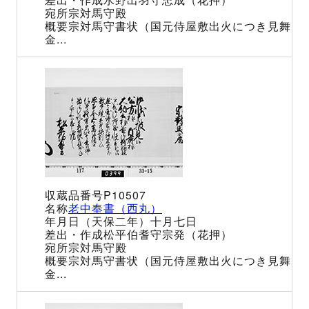
宗対馬守殿
宗対馬守書状（国元侍屋敷出火につき見舞
金...
P10507
老中奉書（西丸）
（天保二年）十月七日
松平伯耆守宗発（花押）
宗対馬守殿
宗対馬守書状（国元侍屋敷出火につき見舞
金...