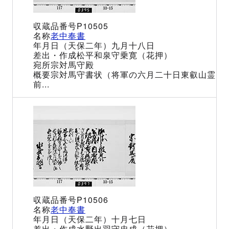
P10505
老中奉書
（天保二年）九月十八日
松平和泉守乗寛（花押）
宗対馬守殿
宗対馬守書状（将軍の六月二十日東叡山霊
前...
P10506
老中奉書
（天保二年）十月七日
水野出羽守忠成（花押）