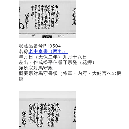
P10504
老中奉書（西丸）
（天保二年）九月十八日
松平伯耆守宗発（花押）
宗対馬守殿
宗対馬守書状（将軍・内府・大納言への機
嫌...