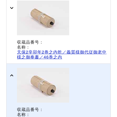
天保2辛卯年2巻之内乾／義質様御代従御老中
様之御奉書／46巻之内