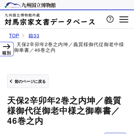
TOP
箱33
天保2辛卯年2巻之内坤／義質様御代従御老中様
之御奉書／46巻之内
箱別
前のページに戻る
天保2辛卯年2巻之内坤／義質
様御代従御老中様之御奉書／
46巻之内