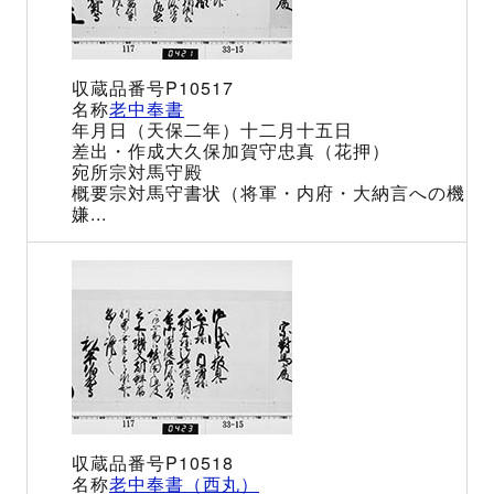
P10517
老中奉書
（天保二年）十二月十五日
大久保加賀守忠真（花押）
宗対馬守殿
宗対馬守書状（将軍・内府・大納言への機
嫌...
P10518
老中奉書（西丸）