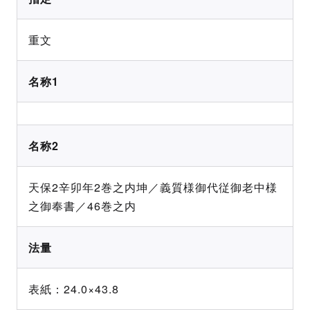
重文
名称1
名称2
天保2辛卯年2巻之内坤／義質様御代従御老中様
之御奉書／46巻之内
法量
表紙：24.0×43.8