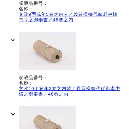
文政9丙戌年3巻之内人／義質様御代御老中様
ヨリ之御奉書／46巻之内
文政10丁亥年2巻之内乾／義質様御代従御老中
様之御奉書／46巻之内