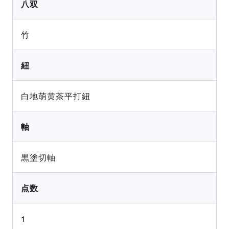
八双
竹
紐
白地萌黄茶平打紐
軸
黒塗切軸
点数
1