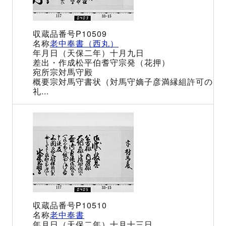
P10509
老中奉書（西丸）
（天保二年）十月九日
松平伯耆守宗発（花押）
宗対馬守殿
宗対馬守書状（対馬守嫡子彦満縁組許可の
礼...
P10510
老中奉書
（天保二年）十月十三日