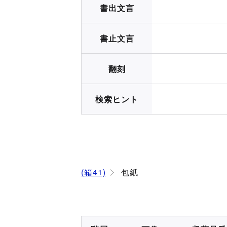
書出文言
書止文言
翻刻
検索ヒント
(箱41)
包紙