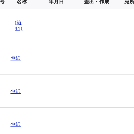
号
名称
年月日
差出・作成
宛
(箱
41)
包紙
包紙
包紙