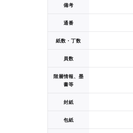
備考
通番
紙数・丁数
員数
階層情報、墨
書等
封紙
包紙