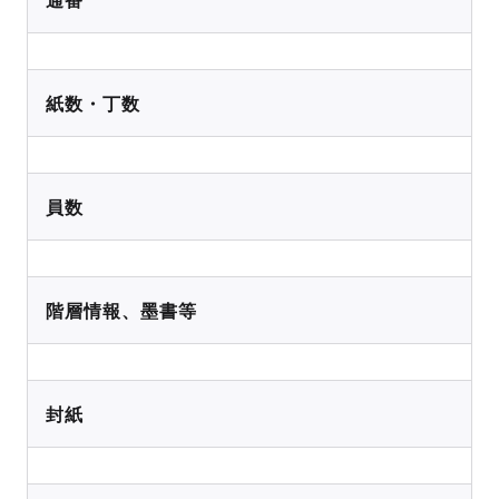
紙数・丁数
員数
階層情報、墨書等
封紙