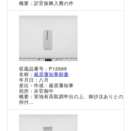
訳官振舞入費の件
P12689
厳原藩知事願書
八月
厳原藩知事
弁官御中
実地有高取調申出の上、御沙汰ありとの
仰付...