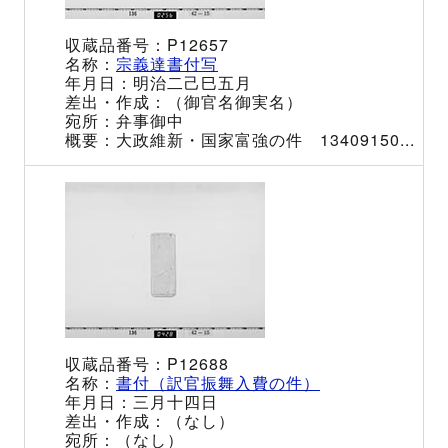
P12657
宗義達書付写
明治二己巳五月
（御官名御実名）
弁事御中
大政維新・国家富強の件 13409150...
P12688
書付（訳官振舞入費の件）
三月十四日
（なし）
（なし）