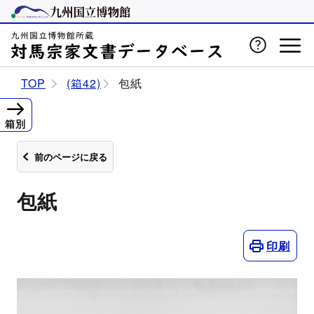
TOP
(箱42)
包紙
箱別
前のページに戻る
包紙
印刷