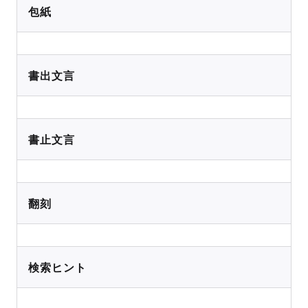
包紙
書出文言
書止文言
翻刻
検索ヒント