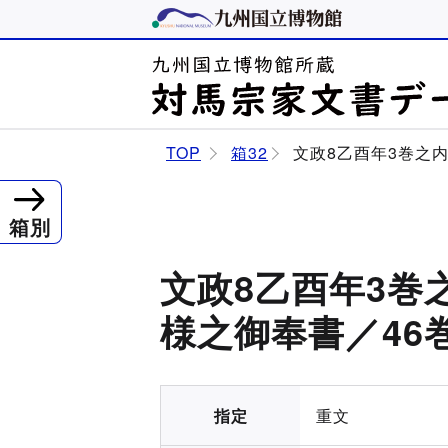
TOP
箱32
文政8乙酉年3巻之
箱別
文政8乙酉年3巻
様之御奉書／46
指定
重文