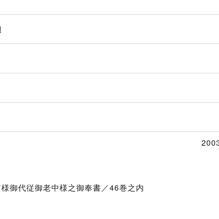
紐
200
質様御代従御老中様之御奉書／46巻之内