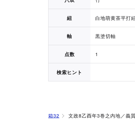
紐
白地萌黄茶平打
軸
黒塗切軸
点数
1
検索ヒント
箱32
文政8乙酉年3巻之内地／義