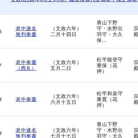
青山下野
老中連名
（文政六年）
守・水野出
6
無判奉書
二月十四日
羽守・大久
保...
松平能登守
老中奉書
（文政六年）
7
乗保（花
（西丸）
五月二日
押）
松平和泉守
（文政六年）
8
老中奉書
乗寛（花
六月十五日
押）
青山下野
老中連名
（文政六年）
守・水野出
9
無判奉書
七月十七日
羽守・大久