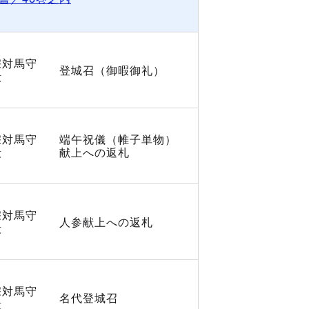
宗対馬守
登城召（御暇御礼）
殿
宗対馬守
端午祝儀（帷子単物）
殿
献上への返札
宗対馬守
人参献上への返札
殿
宗対馬守
名代登城召
殿