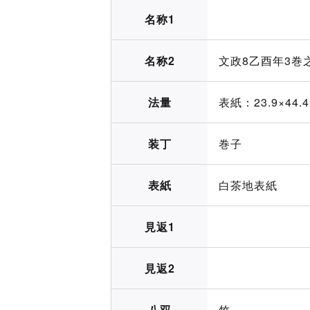
名称1
名称2
文政8乙酉年3巻
法量
表紙：23.9×44.4
装丁
巻子
表紙
白茶地表紙
見返1
見返2
八双
竹