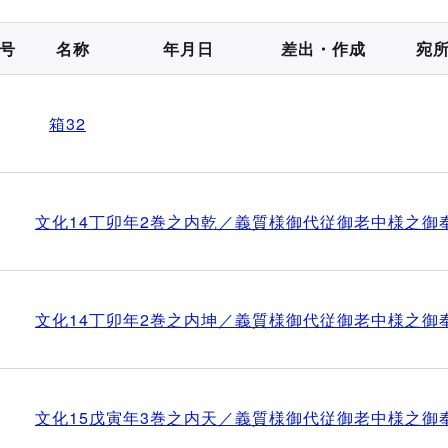
号
名称
年月日
差出・作成
宛
箱32
文化14丁卯年2巻之内乾／義質様御代従御老中様之御
文化14丁卯年2巻之内坤／義質様御代従御老中様之御
文化15戊寅年3巻之内天／義質様御代従御老中様之御