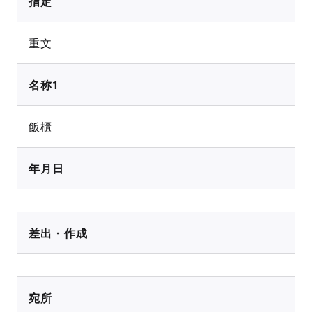
指定
重文
名称1
飯櫃
年月日
差出・作成
宛所