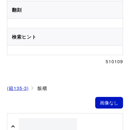
翻刻
検索ヒント
510109
(箱135-3)
飯櫃