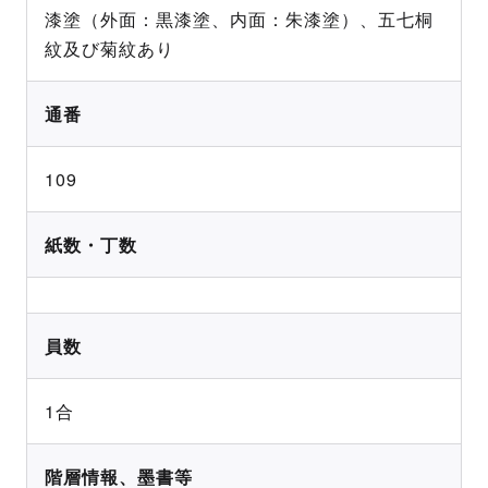
漆塗（外面：黒漆塗、内面：朱漆塗）、五七桐
紋及び菊紋あり
通番
109
紙数・丁数
員数
1合
階層情報、墨書等