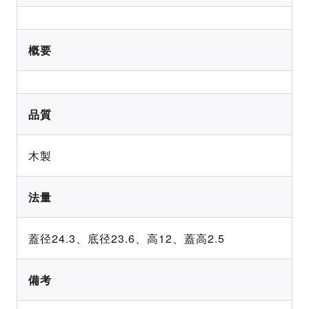
概要
品質
木製
法量
蓋径24.3、底径23.6、高12、蓋高2.5
備考