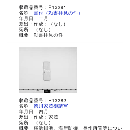
P13281
書付（勅書拝見の件）
二月
（なし）
（なし）
勅書拝見の件
P13282
徳川家茂御請写
四月
家茂
（なし）
横浜鎖港、海岸防御、長州所置等につい