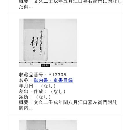
文久二壬戌年五月江口嘉右衛門に附託し
た御...
P13305
御内書・奉書目録
（なし）
（なし）
（なし）
文久二壬戌年閏八月江口嘉左衛門附託
御内...