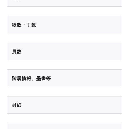
紙数・丁数
員数
階層情報、墨書等
封紙