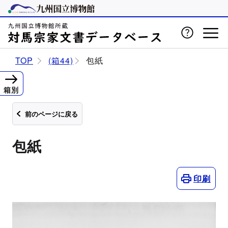
TOP
(箱44)
包紙
箱別
前のページに戻る
包紙
印刷