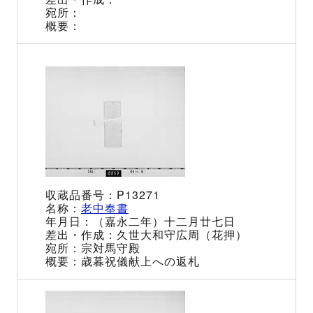
P13271
老中奉書
（嘉永二年）十二月廿七日
久世大和守広周（花押）
宗対馬守殿
歳暮祝儀献上への返札