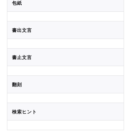
包紙
書出文言
書止文言
翻刻
検索ヒント