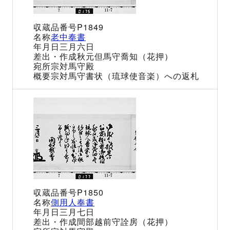
P1849
老中奉書
三月六日
秋元但馬守喬知（花押）
宗対馬守殿
宗対馬守書状（琉球使音楽）への返札
P1850
側用人奉書
三月七日
間部越前守詮房（花押）