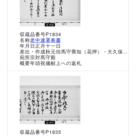
P1834
老中連署奉書
正月十一日
秋元但馬守喬知（花押）・大久保...
宗対馬守殿
年頭祝儀献上への返札
P1835