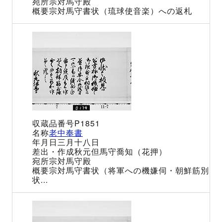
宗対馬守殿
宗対馬守書状（琉球使音楽）への返札
P1851
老中奉書
三月十八日
秋元但馬守喬知（花押）
宗対馬守殿
宗対馬守書状（将軍への機嫌伺・朝鮮筋別
状...