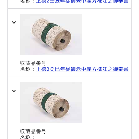
正徳2壬辰年従御老中義方様江之御奉書
正徳3癸巳年従御老中義方様江之御奉書