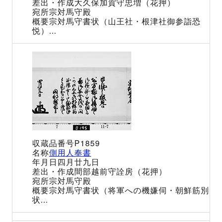
大久保加賀守忠増（花押）
宗対馬守殿
宗対馬守書状（山王社・根津社御参詣恐
悦）...
P1859
側用人奉書
四月廿九日
間部越前守詮房（花押）
宗対馬守殿
宗対馬守書状（将軍への機嫌伺・朝鮮筋別
状...