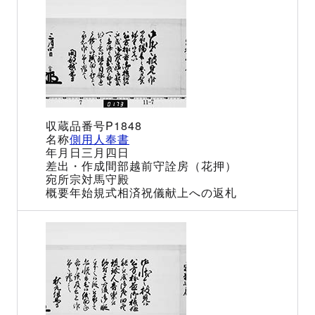
P1848
側用人奉書
三月四日
間部越前守詮房（花押）
宗対馬守殿
年始規式相済祝儀献上への返札