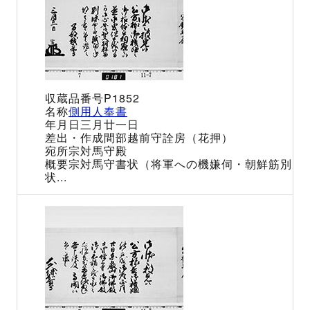
P1852
側用人奉書
三月廿一日
間部越前守詮房（花押）
宗対馬守殿
宗対馬守書状（将軍への機嫌伺・朝鮮筋別
状...