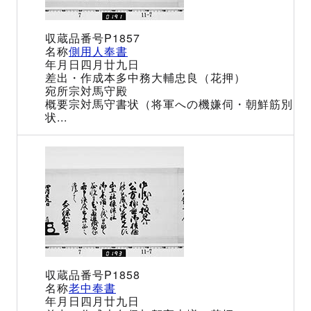
P1857
側用人奉書
四月廿九日
本多中務大輔忠良（花押）
宗対馬守殿
宗対馬守書状（将軍への機嫌伺・朝鮮筋別
状...
P1858
老中奉書
四月廿九日