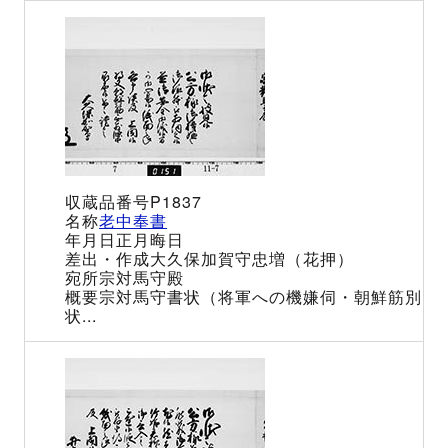
P1837
老中奉書
正月晦日
大久保加賀守忠増（花押）
宗対馬守殿
宗対馬守書状（将軍への機嫌伺・朝鮮筋別
状...