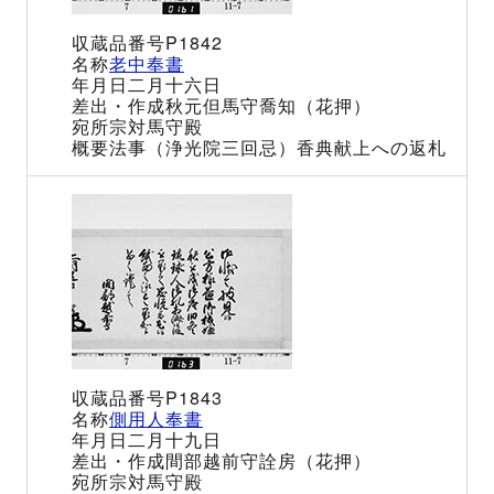
P1842
老中奉書
二月十六日
秋元但馬守喬知（花押）
宗対馬守殿
法事（浄光院三回忌）香典献上への返札
P1843
側用人奉書
二月十九日
間部越前守詮房（花押）
宗対馬守殿