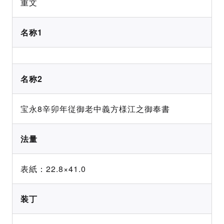
重文
名称1
名称2
宝永8辛卯年従御老中義方様江之御奉書
法量
表紙：22.8×41.0
装丁