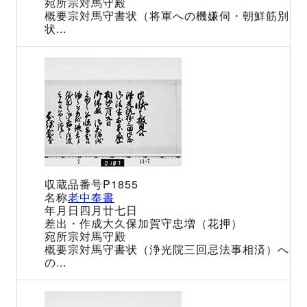
宗対馬守殿
宗対馬守書状（将軍への機嫌伺・朝鮮筋別
状...
P1855
老中奉書
四月廿七日
大久保加賀守忠増（花押）
宗対馬守殿
宗対馬守書状（浄光院三回忌法事相済）へ
の...