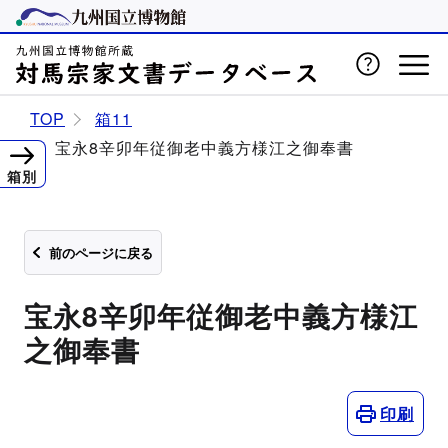
TOP
箱11
宝永8辛卯年従御老中義方様江之御奉書
箱別
前のページに戻る
宝永8辛卯年従御老中義方様江
之御奉書
印刷