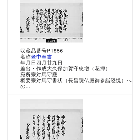
P1856
老中奉書
四月廿九日
大久保加賀守忠増（花押）
宗対馬守殿
宗対馬守書状（長昌院仏殿御参詣恐悦）へ
の...