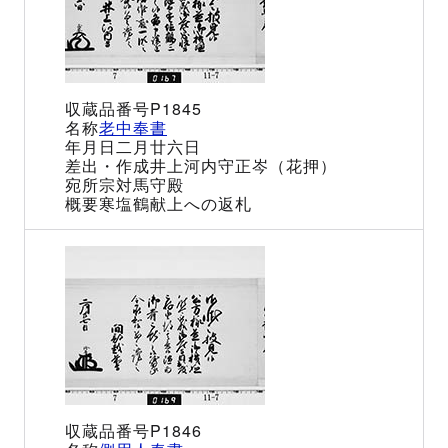
P1845
老中奉書
二月廿六日
井上河内守正岑（花押）
宗対馬守殿
寒塩鶴献上への返札
P1846