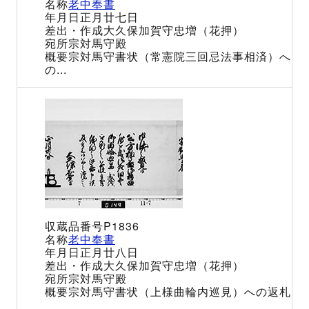
老中奉書
正月廿七日
大久保加賀守忠増（花押）
宗対馬守殿
宗対馬守書状（常憲院三回忌法事相済）へ
の...
P1836
老中奉書
正月廿八日
大久保加賀守忠増（花押）
宗対馬守殿
宗対馬守書状（上様曲輪内巡見）への返札