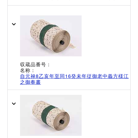
自元禄8乙亥年至同16癸未年従御老中義方様江
之御奉書