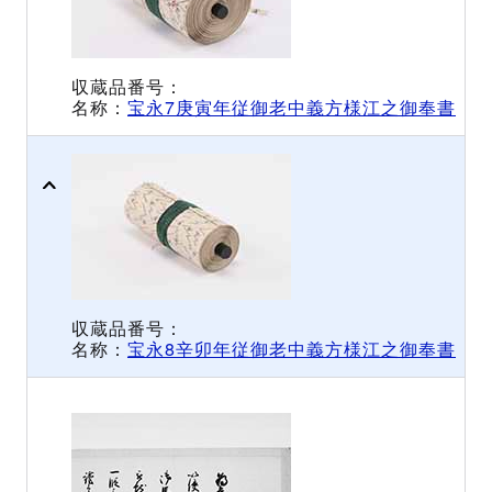
宝永7庚寅年従御老中義方様江之御奉書
宝永8辛卯年従御老中義方様江之御奉書