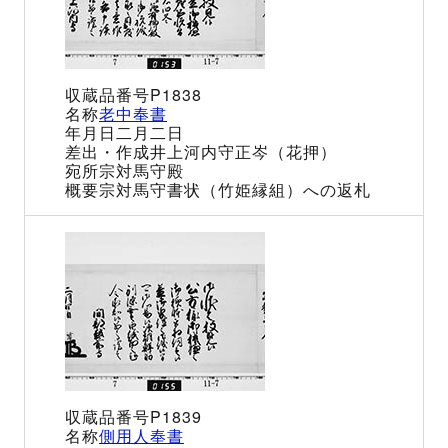
P1838
老中奉書
二月二日
井上河内守正岑（花押）
宗対馬守殿
宗対馬守書状（竹姫縁組）への返札
P1839
側用人奉書