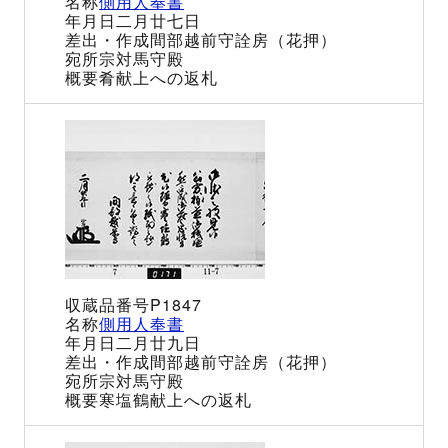
側用人奉書
二月廿七日
間部越前守詮房（花押）
宗対馬守殿
肴献上への返札
P1847
側用人奉書
二月廿九日
間部越前守詮房（花押）
宗対馬守殿
寒塩鶴献上への返札