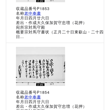
P1853
老中奉書
四月廿六日
大久保加賀守忠増（花押）
宗対馬守殿
宗対馬守書状（正月二十日東叡山・二十四
日...
P1854
老中奉書
四月廿六日
大久保加賀守忠増（花押）