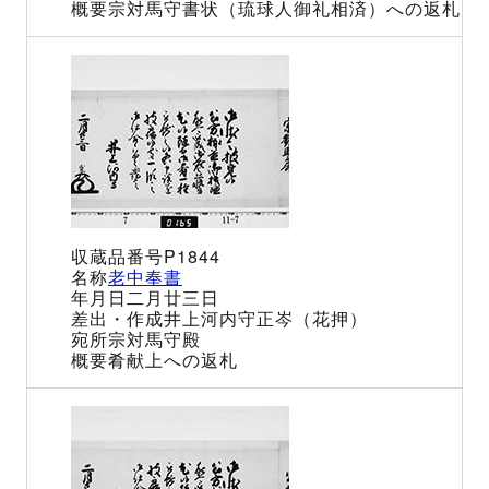
宗対馬守書状（琉球人御礼相済）への返札
P1844
老中奉書
二月廿三日
井上河内守正岑（花押）
宗対馬守殿
肴献上への返札