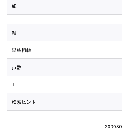
紐
軸
黒塗切軸
点数
1
検索ヒント
200080