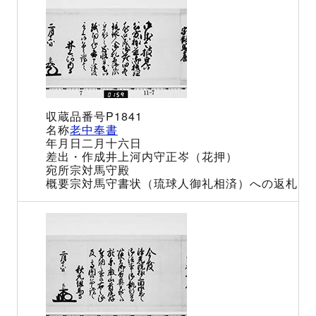
P1841
老中奉書
二月十六日
井上河内守正岑（花押）
宗対馬守殿
宗対馬守書状（琉球人御礼相済）への返札